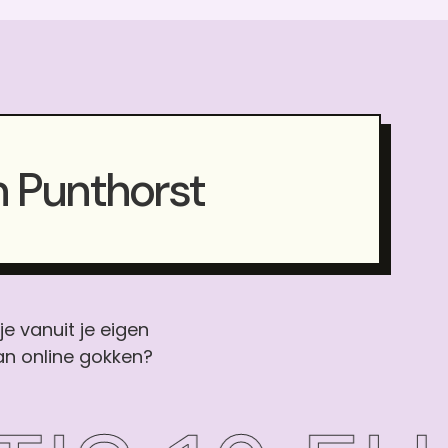
n Punthorst
e vanuit je eigen
an online gokken?