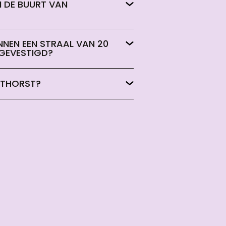
N DE BUURT VAN
INNEN EEN STRAAL VAN 20
GEVESTIGD?
NTHORST?