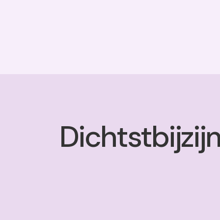
Dichtstbijzi