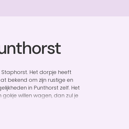
unthorst
e Staphorst. Het dorpje heeft
at bekend om zijn rustige en
lijkheden in Punthorst zelf. Het
gokje willen wagen, dan zul je
steden zijn diverse casino’s en
wij het af om te gokken, het kan
n.