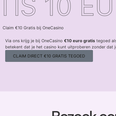
S 10 EUR
Claim €10 Gratis bij OneCasino
Via ons krijg je bij OneCasino
€10 euro gratis
tegoed als
betekent dat je het casino kunt uitproberen zonder dat je
CLAIM DIRECT €10 GRATIS TEGOED