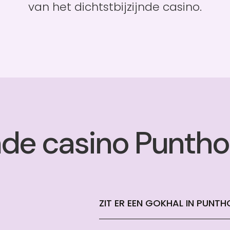
van het dichtstbijzijnde casino.
jnde casino Puntho
ZIT ER EEN GOKHAL IN PUNT