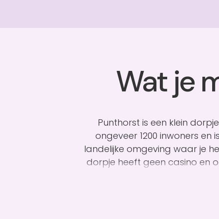
Wat je 
Punthorst is een klein dorpj
ongeveer 1200 inwoners en i
landelijke omgeving waar je hee
dorpje heeft geen casino en o
naar een nabijgelegen stad zoa
speelhallen te vinden waar je v
v