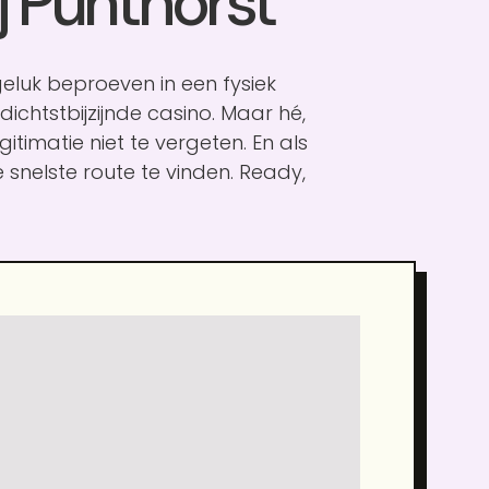
j Punthorst
 geluk beproeven in een fysiek
dichtstbijzijnde casino. Maar hé,
itimatie niet te vergeten. En als
nelste route te vinden. Ready,