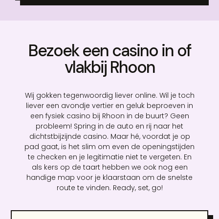
Bezoek een casino in of
vlakbij Rhoon
Wij gokken tegenwoordig liever online. Wil je toch
liever een avondje vertier en geluk beproeven in
een fysiek casino bij Rhoon in de buurt? Geen
probleem! Spring in de auto en rij naar het
dichtstbijzijnde casino. Maar hé, voordat je op
pad gaat, is het slim om even de openingstijden
te checken en je legitimatie niet te vergeten. En
als kers op de taart hebben we ook nog een
handige map voor je klaarstaan om de snelste
route te vinden. Ready, set, go!