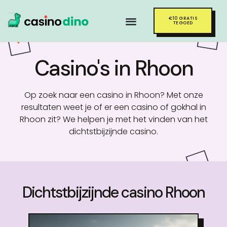
€10 GRATIS
PROVINCIE OVERZICHT
TEGOED
Casino's in Rhoon
Op zoek naar een casino in Rhoon? Met onze
resultaten weet je of er een casino of gokhal in
Rhoon zit? We helpen je met het vinden van het
dichtstbijzijnde casino.
Dichtstbijzijnde casino Rhoon