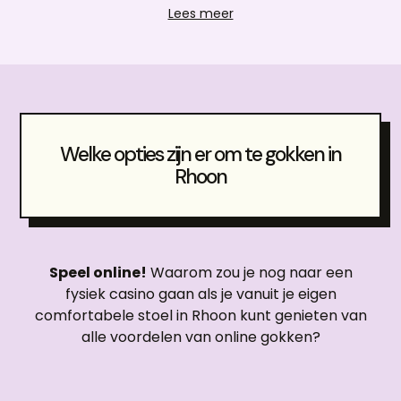
Lees meer
gebeurt bij een legaal casino of online goksite
met vergunning. Het is dan ook niet mogelijk om in
Rhoon te gokken op bijvoorbeeld
sportwedstrijden, casinospellen of loterijen.
Welke opties zijn er om te gokken in
Rhoon
Speel online!
Waarom zou je nog naar een
fysiek casino gaan als je vanuit je eigen
comfortabele stoel in Rhoon kunt genieten van
alle voordelen van online gokken?