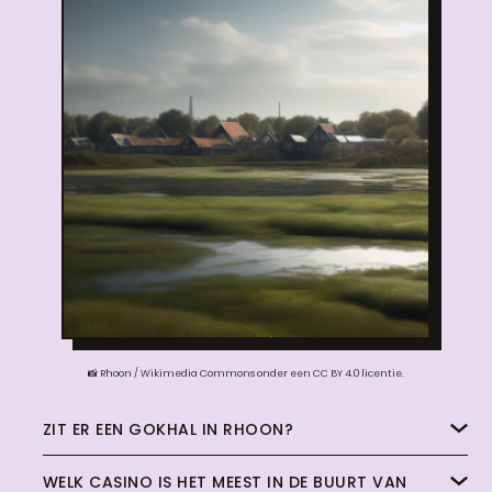
📸 Rhoon /
Wikimedia Commons
onder een
CC BY 4.0
licentie.
ZIT ER EEN GOKHAL IN RHOON?
WELK CASINO IS HET MEEST IN DE BUURT VAN