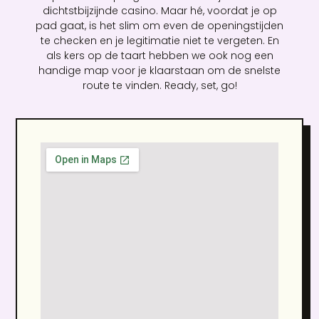
dichtstbijzijnde casino. Maar hé, voordat je op
pad gaat, is het slim om even de openingstijden
te checken en je legitimatie niet te vergeten. En
als kers op de taart hebben we ook nog een
handige map voor je klaarstaan om de snelste
route te vinden. Ready, set, go!