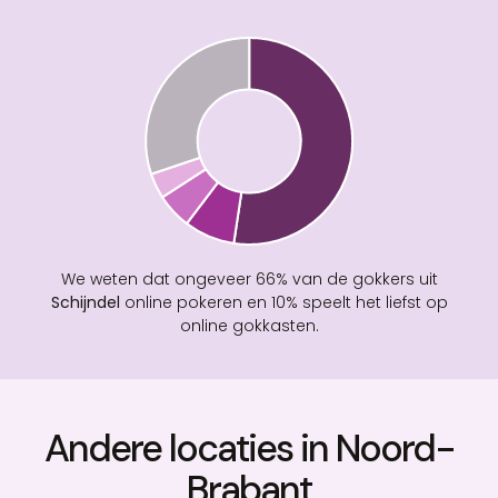
We weten dat ongeveer 66% van de gokkers uit
Schijndel
online pokeren en 10% speelt het liefst op
online gokkasten.
Andere locaties in Noord-
Brabant