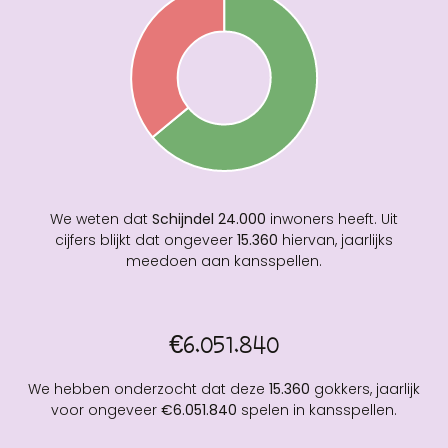
We weten dat
Schijndel
24.000
inwoners heeft. Uit
cijfers blijkt dat ongeveer
15.360
hiervan, jaarlijks
meedoen aan kansspellen.
€6.051.840
We hebben onderzocht dat deze
15.360
gokkers, jaarlijk
voor ongeveer
€6.051.840
spelen in kansspellen.