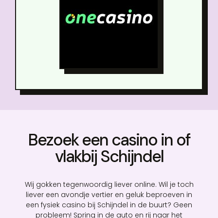
Bezoek een casino in of
vlakbij Schijndel
Wij gokken tegenwoordig liever online. Wil je toch
liever een avondje vertier en geluk beproeven in
een fysiek casino bij Schijndel in de buurt? Geen
probleem! Spring in de auto en rij naar het