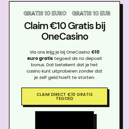
 EURO
GRATIS 10 EURO
GRATIS 10 EURO
GRA
Claim €10 Gratis bij
OneCasino
Via ons krijg je bij OneCasino
€10
euro gratis
tegoed als no deposit
bonus. Dat betekent dat je het
casino kunt uitproberen zonder dat
je zelf geld hoeft te storten.
CLAIM DIRECT €10 GRATIS
TEGOED