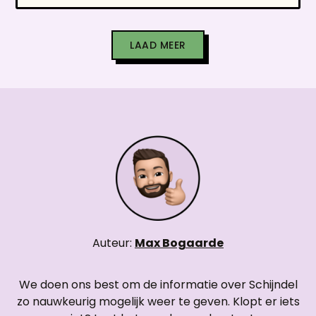
LAAD MEER
Auteur:
Max Bogaarde
We doen ons best om de informatie over Schijndel
zo nauwkeurig mogelijk weer te geven. Klopt er iets