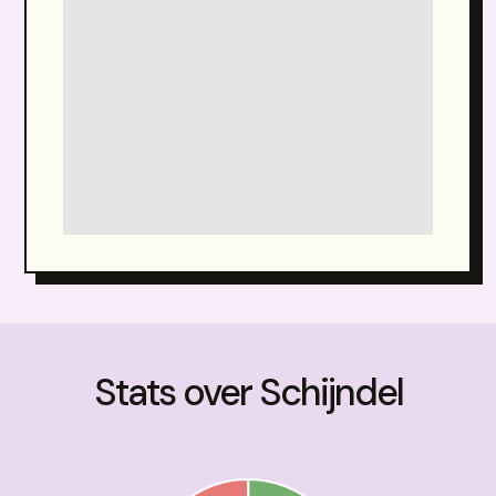
Stats over Schijndel