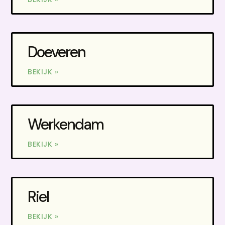
Doeveren
BEKIJK »
Werkendam
BEKIJK »
Riel
BEKIJK »