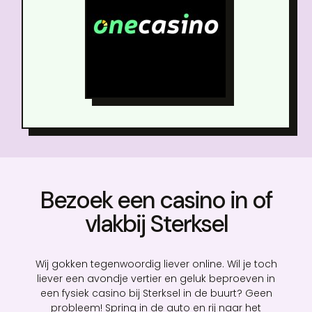
Bezoek een casino in of
vlakbij Sterksel
Wij gokken tegenwoordig liever online. Wil je toch
liever een avondje vertier en geluk beproeven in
een fysiek casino bij Sterksel in de buurt? Geen
probleem! Spring in de auto en rij naar het