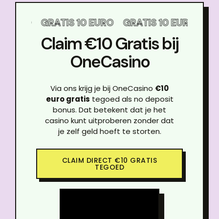
 EURO
GRATIS 10 EURO
GRATIS 10 EURO
GRA
Claim €10 Gratis bij
OneCasino
Via ons krijg je bij OneCasino
€10
euro gratis
tegoed als no deposit
bonus. Dat betekent dat je het
casino kunt uitproberen zonder dat
je zelf geld hoeft te storten.
CLAIM DIRECT €10 GRATIS
TEGOED