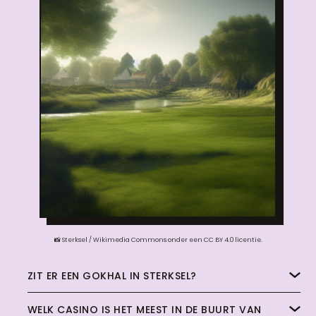
📸 Sterksel /
Wikimedia Commons
onder een
CC BY 4.0
licentie.
ZIT ER EEN GOKHAL IN STERKSEL?
WELK CASINO IS HET MEEST IN DE BUURT VAN