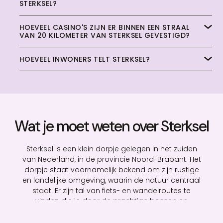
STERKSEL?
HOEVEEL CASINO'S ZIJN ER BINNEN EEN STRAAL
VAN 20 KILOMETER VAN STERKSEL GEVESTIGD?
HOEVEEL INWONERS TELT STERKSEL?
Wat je moet weten over Sterksel
Sterksel is een klein dorpje gelegen in het zuiden
van Nederland, in de provincie Noord-Brabant. Het
dorpje staat voornamelijk bekend om zijn rustige
en landelijke omgeving, waarin de natuur centraal
staat. Er zijn tal van fiets- en wandelroutes te
vinden die je door de prachtige bossen en
weilanden leiden.Wat betreft gokmogelijkheden, is
er in Sterksel niet veel te vinden. Er zijn geen