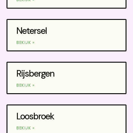
Netersel
BEKIJK »
Rijsbergen
BEKIJK »
Loosbroek
BEKIJK »