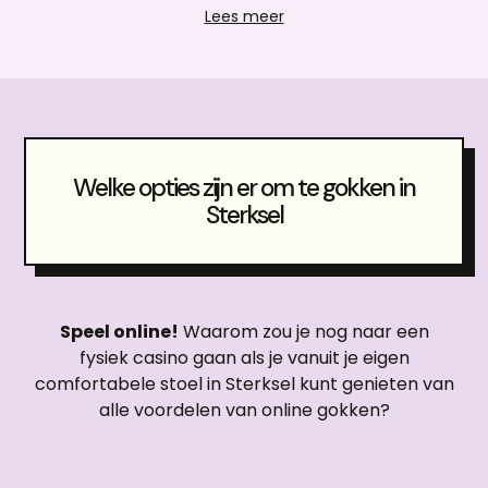
Lees meer
casino’s of gokhallen in het dorpje of de nabije
omgeving te vinden. Het is dan ook niet mogelijk
om in Sterksel te gokken op bijvoorbeeld
fruitautomaten, speelautomaten of andere
kansspelen.Wel kan er in de omgeving van
Sterksel worden deelgenomen aan een aantal
kansspelen, zoals de Lotto en de Staatsloterij. Ook
zijn er in de grotere steden in de buurt, zoals
Welke opties zijn er om te gokken in
Eindhoven en Tilburg, wel diverse casino’s en
Sterksel
gokhallen te vinden. Echter is het belangrijk om
hierbij te vermelden dat gokken alleen is
toegestaan voor personen boven de 18 jaar en
dat het verstandig is om verantwoordelijk te
blijven spelen.
Speel online!
Waarom zou je nog naar een
fysiek casino gaan als je vanuit je eigen
comfortabele stoel in Sterksel kunt genieten van
alle voordelen van online gokken?