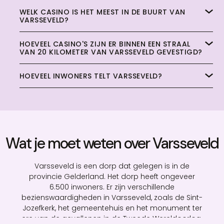
WELK CASINO IS HET MEEST IN DE BUURT VAN
VARSSEVELD?
HOEVEEL CASINO'S ZIJN ER BINNEN EEN STRAAL
VAN 20 KILOMETER VAN VARSSEVELD GEVESTIGD?
HOEVEEL INWONERS TELT VARSSEVELD?
Wat je moet weten over Varsseveld
Varsseveld is een dorp dat gelegen is in de
provincie Gelderland. Het dorp heeft ongeveer
6.500 inwoners. Er zijn verschillende
bezienswaardigheden in Varsseveld, zoals de Sint-
Jozefkerk, het gemeentehuis en het monument ter
ere van de gevallenen in de Tweede Wereldoorlog.