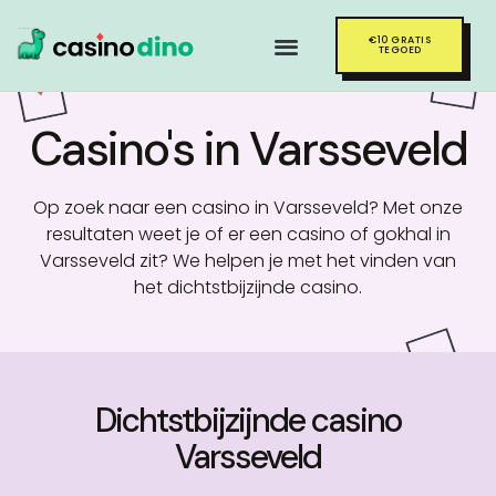
€10 GRATIS
PROVINCIE OVERZICHT
TEGOED
Casino's in Varsseveld
Op zoek naar een casino in Varsseveld? Met onze
resultaten weet je of er een casino of gokhal in
Varsseveld zit? We helpen je met het vinden van
het dichtstbijzijnde casino.
Dichtstbijzijnde casino
Varsseveld