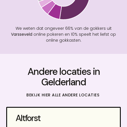
We weten dat ongeveer 66% van de gokkers uit
Varsseveld
online pokeren en 10% speelt het liefst op
online gokkasten.
Andere locaties in
Gelderland
BEKIJK HIER ALLE ANDERE LOCATIES
Altforst