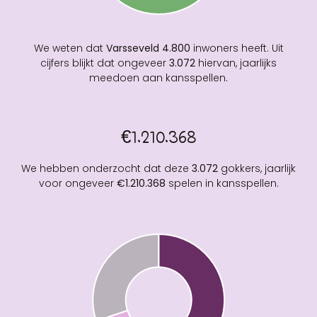
We weten dat
Varsseveld
4.800
inwoners heeft. Uit
cijfers blijkt dat ongeveer
3.072
hiervan, jaarlijks
meedoen aan kansspellen.
€1.210.368
We hebben onderzocht dat deze
3.072
gokkers, jaarlijk
voor ongeveer
€1.210.368
spelen in kansspellen.