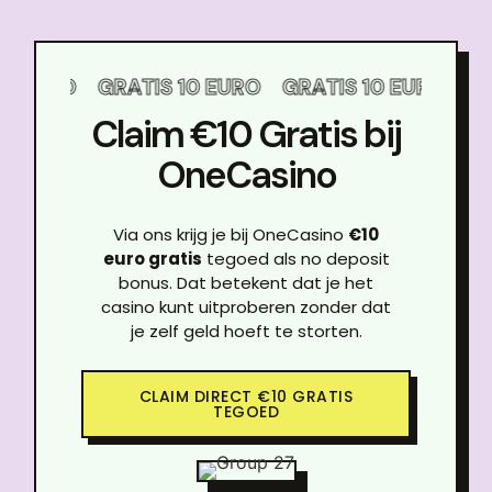
0 EURO
GRATIS 10 EURO
GRATIS 10 EURO
GRA
Claim €10 Gratis bij
OneCasino
Via ons krijg je bij OneCasino
€10
euro gratis
tegoed als no deposit
bonus. Dat betekent dat je het
casino kunt uitproberen zonder dat
je zelf geld hoeft te storten.
CLAIM DIRECT €10 GRATIS
TEGOED