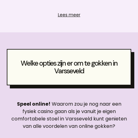
Ook zijn er diverse winkels, restaurants en cafés te
vinden.Wat betreft gokmogelijkheden is er in
Lees meer
Varsseveld geen casino of gokhal te vinden. Er zijn
wel enkele cafés waar je een gokje kunt wagen op
een fruitautomaat. Daarnaast kun je online
gokken via internetcasino’s. Het is echter
belangrijk om hierbij op te merken dat de
wetgeving omtrent online gokken in Nederland
nog niet optimaal is geregeld. Het is daarom
verstandig om je goed te informeren voordat je
Welke opties zijn er om te gokken in
besluit om online te gokken.
Varsseveld
Speel online!
Waarom zou je nog naar een
fysiek casino gaan als je vanuit je eigen
comfortabele stoel in Varsseveld kunt genieten
van alle voordelen van online gokken?