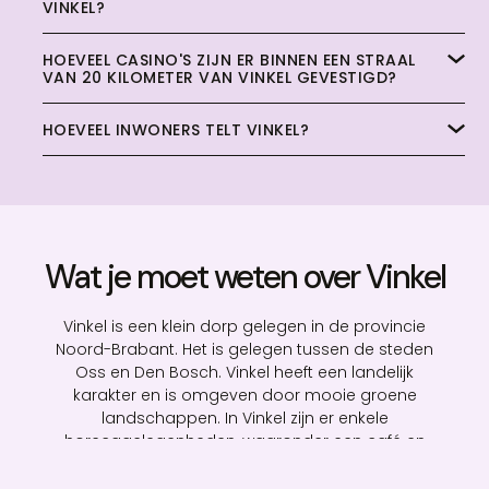
VINKEL?
HOEVEEL CASINO'S ZIJN ER BINNEN EEN STRAAL
VAN 20 KILOMETER VAN VINKEL GEVESTIGD?
HOEVEEL INWONERS TELT VINKEL?
Wat je moet weten over Vinkel
Vinkel is een klein dorp gelegen in de provincie
Noord-Brabant. Het is gelegen tussen de steden
Oss en Den Bosch. Vinkel heeft een landelijk
karakter en is omgeven door mooie groene
landschappen. In Vinkel zijn er enkele
horecagelegenheden, waaronder een café en
restaurant. Er zijn echter geen gokmogelijkheden
in Vinkel. Het is in Nederland alleen toegestaan om