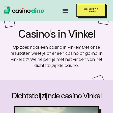
€10 GRATIS
PROVINCIE OVERZICHT
TEGOED
Casino's in Vinkel
Op zoek naar een casino in Vinkel? Met onze
resultaten weet je of er een casino of gokhal in
Vinkel zit? We helpen je met het vinden van het
dichtstbijzijnde casino.
Dichtstbijzijnde casino Vinkel