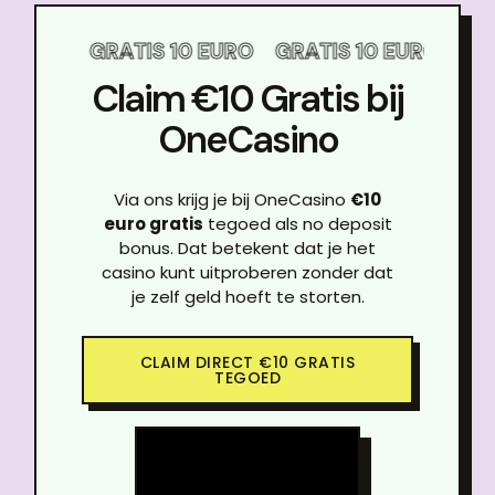
 EURO
GRATIS 10 EURO
GRATIS 10 EURO
GRAT
Claim €10 Gratis bij
OneCasino
Via ons krijg je bij OneCasino
€10
euro gratis
tegoed als no deposit
bonus. Dat betekent dat je het
casino kunt uitproberen zonder dat
je zelf geld hoeft te storten.
CLAIM DIRECT €10 GRATIS
TEGOED