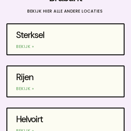
BEKIJK HIER ALLE ANDERE LOCATIES
Sterksel
BEKIJK »
Rijen
BEKIJK »
Helvoirt
BEKIJK »