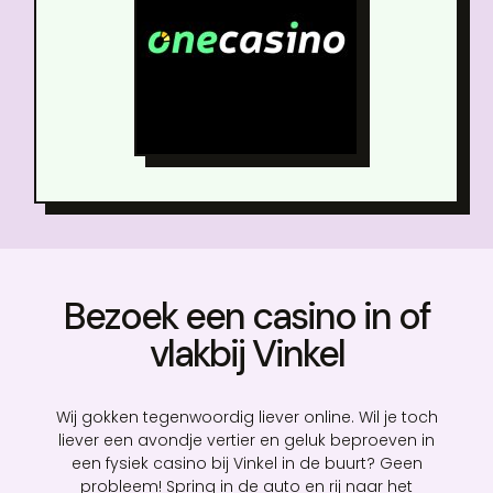
Bezoek een casino in of
vlakbij Vinkel
Wij gokken tegenwoordig liever online. Wil je toch
liever een avondje vertier en geluk beproeven in
een fysiek casino bij Vinkel in de buurt? Geen
probleem! Spring in de auto en rij naar het