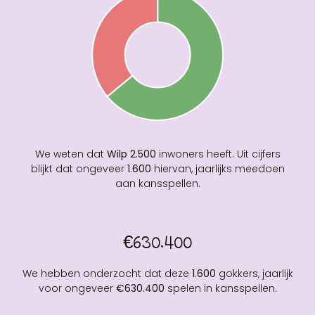
We weten dat
Wilp
2.500
inwoners heeft. Uit cijfers
blijkt dat ongeveer
1.600
hiervan, jaarlijks meedoen
aan kansspellen.
€630.400
We hebben onderzocht dat deze
1.600
gokkers, jaarlijk
voor ongeveer
€630.400
spelen in kansspellen.