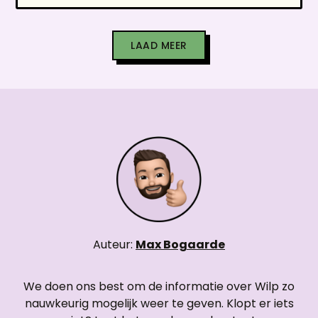
LAAD MEER
Auteur:
Max Bogaarde
We doen ons best om de informatie over Wilp zo
nauwkeurig mogelijk weer te geven. Klopt er iets