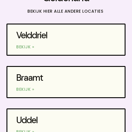
BEKIJK HIER ALLE ANDERE LOCATIES
Velddriel
BEKIJK »
Braamt
BEKIJK »
Uddel
BEKIJK »