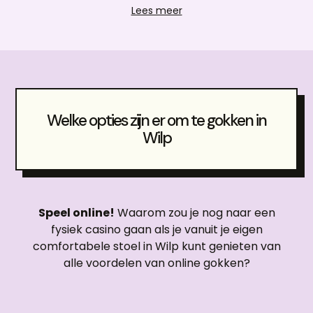
Lees meer
ondernemen en hiermee de wet te overtreden.In
plaats daarvan biedt Wilp vele andere activiteiten
om van te genieten. Het dorp heeft een prachtige
natuurlijke omgeving met veel wandel- en
fietsroutes en er zijn ook verschillende
sportverenigingen waar men aan kan deelnemen.
Daarnaast zijn er diverse culturele evenementen
georganiseerd door de lokale gemeenschap,
Welke opties zijn er om te gokken in
zoals concerten en tentoonstellingen. Wilp is dus
Wilp
een heerlijke plek om te ontspannen en te
genieten van de rust en de natuur.
Speel online!
Waarom zou je nog naar een
fysiek casino gaan als je vanuit je eigen
comfortabele stoel in Wilp kunt genieten van
alle voordelen van online gokken?