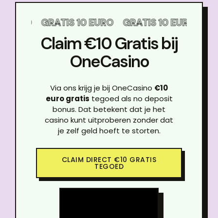
 EURO
GRATIS 10 EURO
GRATIS 10 EURO
GRA
Claim €10 Gratis bij
OneCasino
Via ons krijg je bij OneCasino
€10
euro gratis
tegoed als no deposit
bonus. Dat betekent dat je het
casino kunt uitproberen zonder dat
je zelf geld hoeft te storten.
CLAIM DIRECT €10 GRATIS
TEGOED