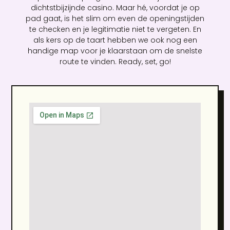
dichtstbijzijnde casino. Maar hé, voordat je op
pad gaat, is het slim om even de openingstijden
te checken en je legitimatie niet te vergeten. En
als kers op de taart hebben we ook nog een
handige map voor je klaarstaan om de snelste
route te vinden. Ready, set, go!