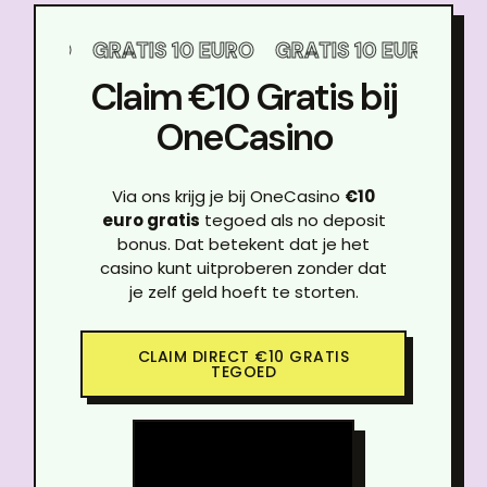
 EURO
GRATIS 10 EURO
GRATIS 10 EURO
GRA
Claim €10 Gratis bij
OneCasino
Via ons krijg je bij OneCasino
€10
euro gratis
tegoed als no deposit
bonus. Dat betekent dat je het
casino kunt uitproberen zonder dat
je zelf geld hoeft te storten.
CLAIM DIRECT €10 GRATIS
TEGOED