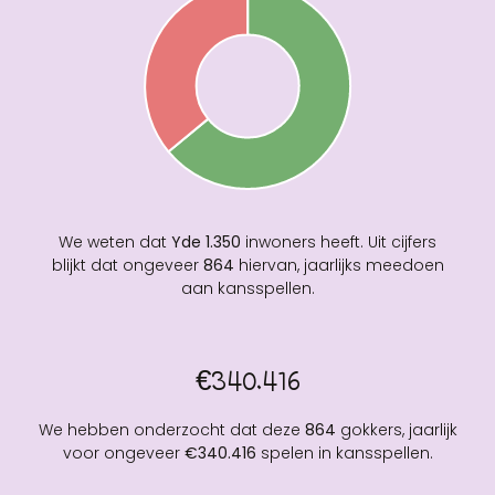
We weten dat
Yde
1.350
inwoners heeft. Uit cijfers
blijkt dat ongeveer
864
hiervan, jaarlijks meedoen
aan kansspellen.
€340.416
We hebben onderzocht dat deze
864
gokkers, jaarlijk
voor ongeveer
€340.416
spelen in kansspellen.