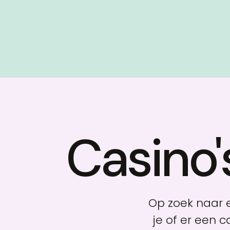
Casino
Op zoek naar 
je of er een 