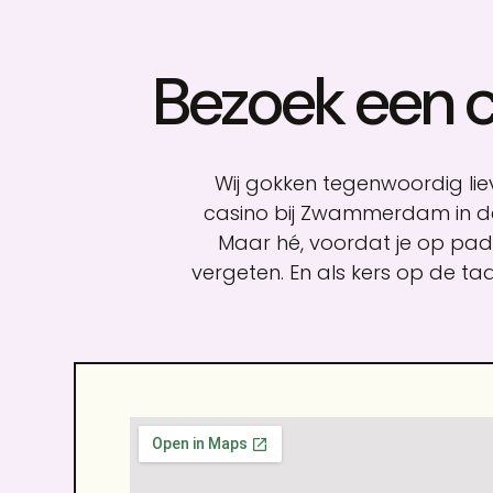
Bezoek een c
Wij gokken tegenwoordig lieve
casino bij Zwammerdam in de b
Maar hé, voordat je op pad g
vergeten. En als kers op de t