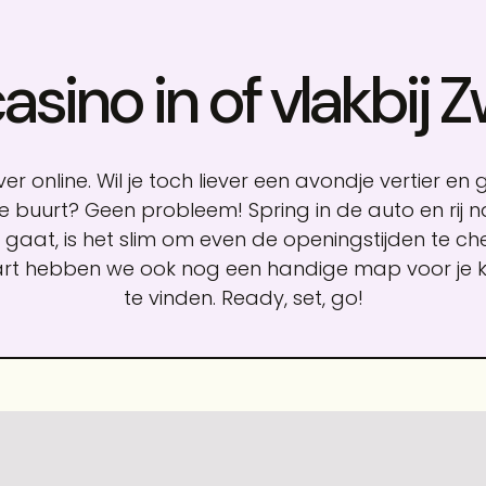
asino in of vlakb
r online. Wil je toch liever een avondje vertier en
uurt? Geen probleem! Spring in de auto en rij naa
aat, is het slim om even de openingstijden te chec
aart hebben we ook nog een handige map voor je 
te vinden. Ready, set, go!