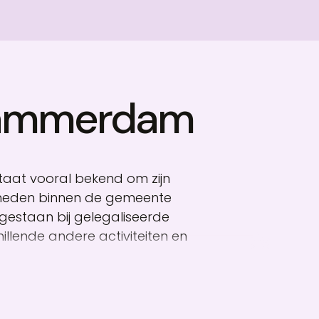
Zwammerdam
taat vooral bekend om zijn
jkheden binnen de gemeente
gestaan bij gelegaliseerde
hillende andere activiteiten en
ermaak en ontspanning.