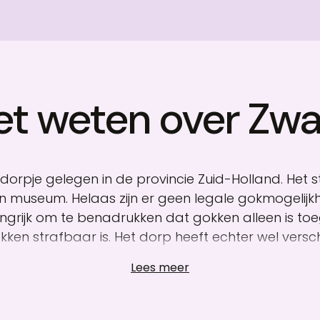
et weten over 
orpje gelegen in de provincie Zuid-Holland. Het s
 en museum. Helaas zijn er geen legale gokmogeli
rijk om te benadrukken dat gokken alleen is toe
okken strafbaar is. Het dorp heeft echter wel versc
e bieden voor bezoekers die op zoek zijn naar v
Lees meer