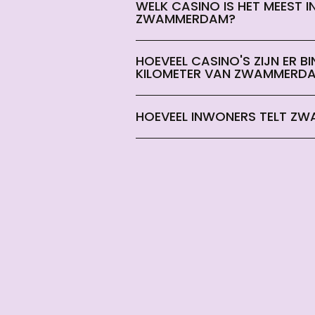
WELK CASINO IS HET MEEST I
ZWAMMERDAM?
HOEVEEL CASINO'S ZIJN ER B
KILOMETER VAN ZWAMMERDA
HOEVEEL INWONERS TELT Z