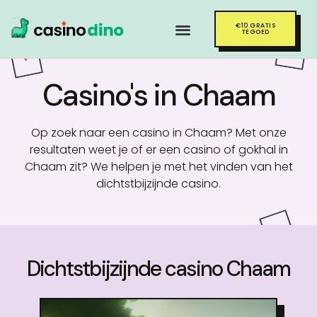
€10 GRATIS
PROVINCIE OVERZICHT
TEGOED
Casino's in Chaam
Op zoek naar een casino in Chaam? Met onze
resultaten weet je of er een casino of gokhal in
Chaam zit? We helpen je met het vinden van het
dichtstbijzijnde casino.
Dichtstbijzijnde casino Chaam