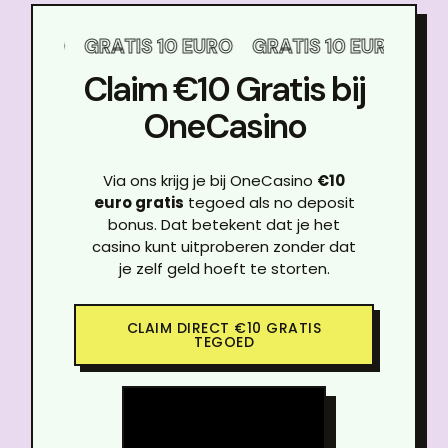
0 EURO
GRATIS 10 EURO
GRATIS 10 EURO
GRA
Claim €10 Gratis bij
OneCasino
Via ons krijg je bij OneCasino
€10
euro gratis
tegoed als no deposit
bonus. Dat betekent dat je het
casino kunt uitproberen zonder dat
je zelf geld hoeft te storten.
CLAIM DIRECT €10 GRATIS
TEGOED