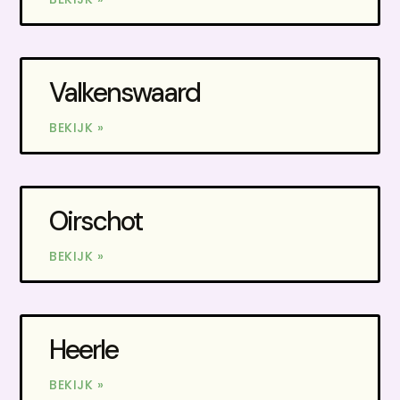
Valkenswaard
BEKIJK »
Oirschot
BEKIJK »
Heerle
BEKIJK »