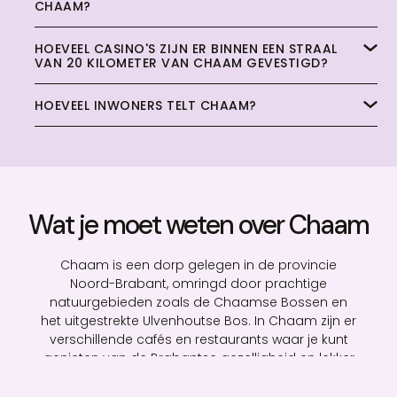
CHAAM?
HOEVEEL CASINO'S ZIJN ER BINNEN EEN STRAAL
VAN 20 KILOMETER VAN CHAAM GEVESTIGD?
HOEVEEL INWONERS TELT CHAAM?
Wat je moet weten over Chaam
Chaam is een dorp gelegen in de provincie
Noord-Brabant, omringd door prachtige
natuurgebieden zoals de Chaamse Bossen en
het uitgestrekte Ulvenhoutse Bos. In Chaam zijn er
verschillende cafés en restaurants waar je kunt
genieten van de Brabantse gezelligheid en lekker
eten. Er zijn geen gokmogelijkheden in Chaam zelf.
Het is mogelijk dat er wel eens illegale