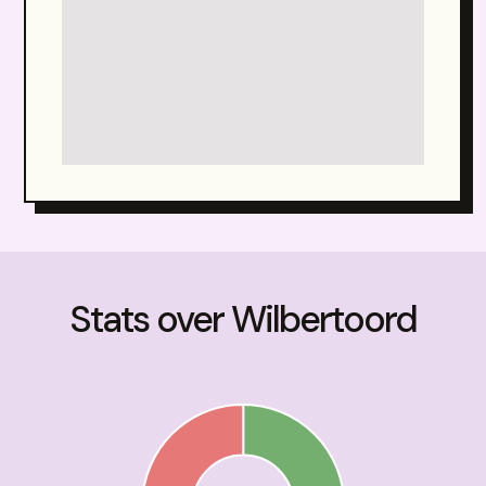
Stats over Wilbertoord