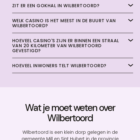
ZIT ER EEN GOKHAL IN WILBERTOORD?
WELK CASINO IS HET MEEST IN DE BUURT VAN
WILBERTOORD?
HOEVEEL CASINO'S ZIJN ER BINNEN EEN STRAAL
VAN 20 KILOMETER VAN WILBERTOORD
GEVESTIGD?
HOEVEEL INWONERS TELT WILBERTOORD?
Wat je moet weten over
Wilbertoord
Wilbertoord is een klein dorp gelegen in de
gemeente Mill en Sint Hubert in de provincie