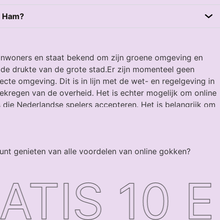
n Ham?
0 inwoners en staat bekend om zijn groene omgeving en
n de drukte van de grote stad.Er zijn momenteel geen
ecte omgeving. Dit is in lijn met de wet- en regelgeving in
regen van de overheid. Het is echter mogelijk om online
 die Nederlandse spelers accepteren. Het is belangrijk om
een te spelen met geld dat je kunt missen. Kortom, Den Ham
te spelen en alleen te gokken met geld dat je kunt missen.
unt genieten van alle voordelen van online gokken?
TIS 10 E