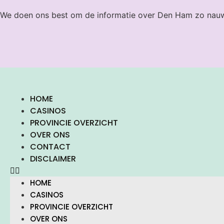
We doen ons best om de informatie over Den Ham zo nauwke
HOME
CASINOS
PROVINCIE OVERZICHT
OVER ONS
CONTACT
DISCLAIMER
HOME
CASINOS
PROVINCIE OVERZICHT
OVER ONS