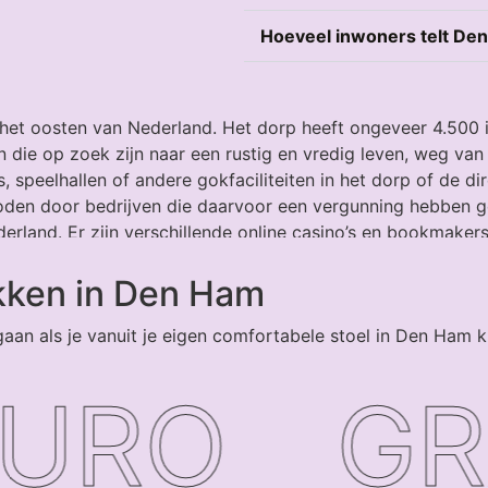
Hoeveel inwoners telt De
m
in het oosten van Nederland. Het dorp heeft ongeveer 4.50
n die op zoek zijn naar een rustig en vredig leven, weg va
 speelhallen of andere gokfaciliteiten in het dorp of de dir
en door bedrijven die daarvoor een vergunning hebben gek
rland. Er zijn verschillende online casino’s en bookmakers
t en dat het belangrijk is om verantwoord te spelen en all
okken in Den Ham
t zijn tot online opties. Het is belangrijk om verantwoord 
an als je vanuit je eigen comfortabele stoel in Den Ham k
URO
GRA