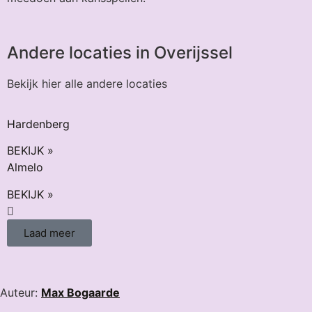
Andere locaties in Overijssel
Bekijk hier alle andere locaties
Hardenberg
BEKIJK »
Almelo
BEKIJK »
Laad meer
Auteur:
Max Bogaarde