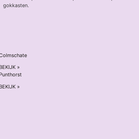
gokkasten.
Colmschate
BEKIJK »
Punthorst
BEKIJK »