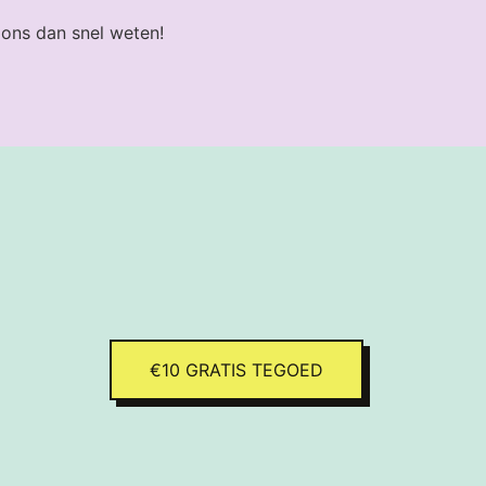
 ons dan snel weten!
€10 GRATIS TEGOED