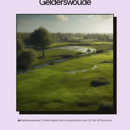
Gelderswoude
📸 Gelderswoude /
Wikimedia Commons
onder een
CC BY 4.0
licentie.