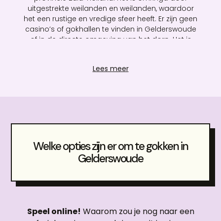
uitgestrekte weilanden en weilanden, waardoor
het een rustige en vredige sfeer heeft. Er zijn geen
casino’s of gokhallen te vinden in Gelderswoude
of in de directe omgeving van het dorp. Het is
daarom niet mogelijk om hier te gokken op
bijvoorbeeld speelautomaten of tafelspelen zoals
Lees meer
roulette of blackjack. De bewoners van
Gelderswoude en de omliggende gebieden
moeten dus elders op zoek naar
gokmogelijkheden. Wel is het mogelijk om online
te gokken via verschillende aanbieders, maar
uiteraard is het belangrijk om hierbij verantwoord
te spelen en te weten wanneer je moet stoppen.
Voor degenen die op zoek zijn naar een rustige en
Welke opties zijn er om te gokken in
vredige omgeving, waar gokken niet centraal
Gelderswoude
staat, is Gelderswoude echter een uitstekende
keuze.
Speel online!
Waarom zou je nog naar een