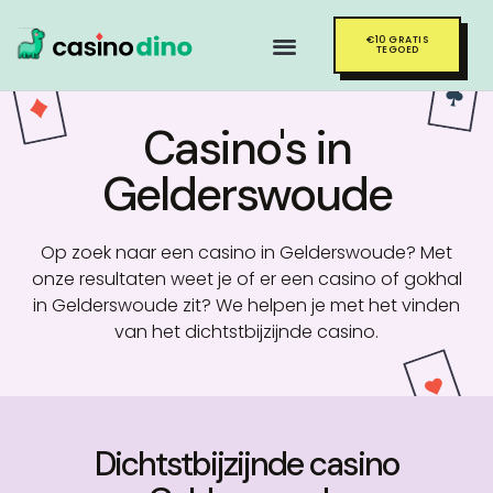
€10 GRATIS
PROVINCIE OVERZICHT
TEGOED
Casino's in
Gelderswoude
Op zoek naar een casino in Gelderswoude? Met
onze resultaten weet je of er een casino of gokhal
in Gelderswoude zit? We helpen je met het vinden
van het dichtstbijzijnde casino.
Dichtstbijzijnde casino