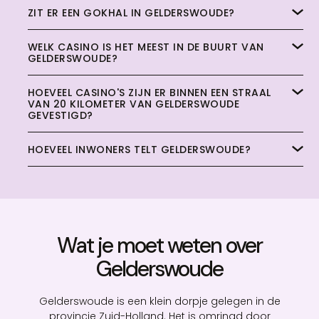
ZIT ER EEN GOKHAL IN GELDERSWOUDE?
WELK CASINO IS HET MEEST IN DE BUURT VAN
GELDERSWOUDE?
HOEVEEL CASINO'S ZIJN ER BINNEN EEN STRAAL
VAN 20 KILOMETER VAN GELDERSWOUDE
GEVESTIGD?
HOEVEEL INWONERS TELT GELDERSWOUDE?
Wat je moet weten over
Gelderswoude
Gelderswoude is een klein dorpje gelegen in de
provincie Zuid-Holland. Het is omringd door