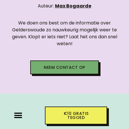
Auteur:
Max Bogaarde
We doen ons best om de informatie over
Gelderswoude zo nauwkeurig mogelijk weer te
geven. Klopt er iets niet? Laat het ons dan snel
weten!
NEEM CONTACT OP
€10 GRATIS
TEGOED
PROVINCIE OVERZICHT