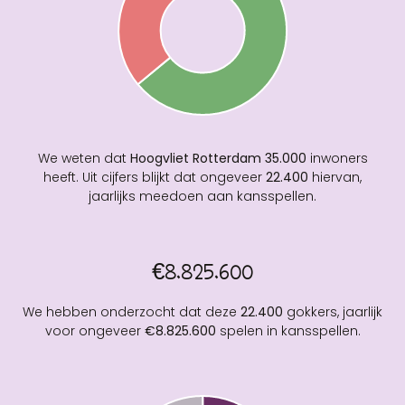
We weten dat
Hoogvliet Rotterdam
35.000
inwoners
heeft. Uit cijfers blijkt dat ongeveer
22.400
hiervan,
jaarlijks meedoen aan kansspellen.
€8.825.600
We hebben onderzocht dat deze
22.400
gokkers, jaarlijk
voor ongeveer
€8.825.600
spelen in kansspellen.