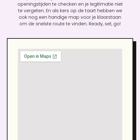
openingstijden te checken en je legitimatie niet
te vergeten. En als kers op de taart hebben we
ook nog een handige map voor je klaarstaan
om de snelste route te vinden. Ready, set, go!