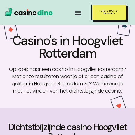
€10 GRATIS
PROVINCIE OVERZICHT
TEGOED
Casino's in Hoogvliet
Rotterdam
Op zoek naar een casino in Hoogvliet Rotterdam?
Met onze resultaten weet je of er een casino of
gokhal in Hoogvliet Rotterdam zit? We helpen je
met het vinden van het dichtstbijzijnde casino.
Dichtstbijzijnde casino Hoogvliet