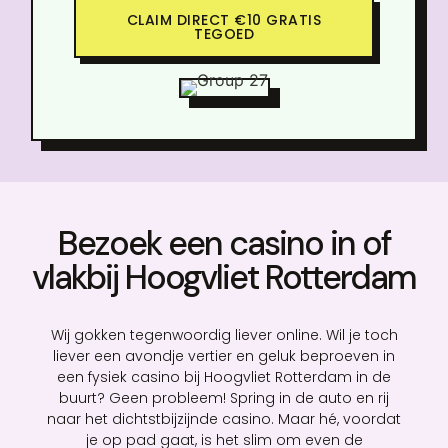
CLAIM DIRECT €10 GRATIS
TEGOED
Bezoek een casino in of
vlakbij Hoogvliet Rotterdam
Wij gokken tegenwoordig liever online. Wil je toch
liever een avondje vertier en geluk beproeven in
een fysiek casino bij Hoogvliet Rotterdam in de
buurt? Geen probleem! Spring in de auto en rij
naar het dichtstbijzijnde casino. Maar hé, voordat
je op pad gaat, is het slim om even de