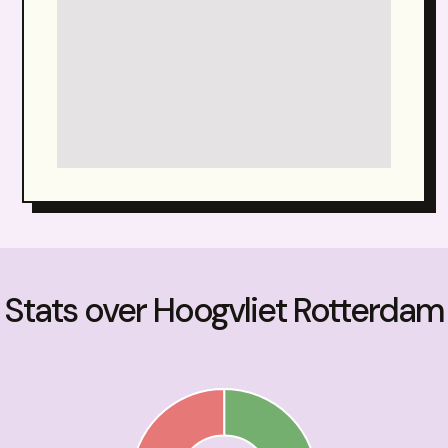
Stats over Hoogvliet Rotterdam