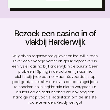
Bezoek een casino in of
vlakbij Harderwijk
Wij gokken tegenwoordig liever online. Wil je toch
liever een avondje vertier en geluk beproeven in
een fysiek casino bij Harderwijk in de buurt? Geen
probleem! Spring in de auto en rij naar het
dichtstbijzijnde casino. Maar hé, voordat je op
pad gaat, is het slim om even de openingstijden
te checken en je legitimatie niet te vergeten. En
als kers op de taart hebben we ook nog een
handige map voor je klaarstaan om de snelste
route te vinden. Ready, set, go!