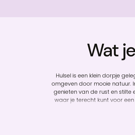
Wat je
Hulsel is een klein dorpje gel
omgeven door mooie natuur. In
genieten van de rust en stilte
waar je terecht kunt voor een
andere pl