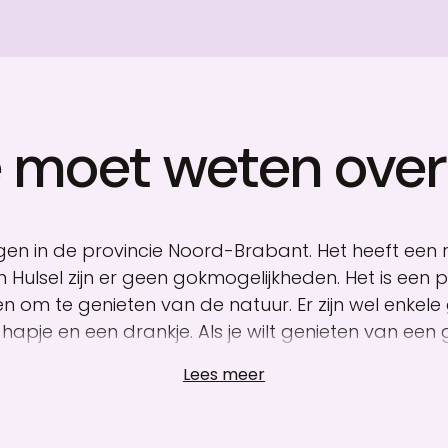
 moet weten over
egen in de provincie Noord-Brabant. Het heeft een ru
 Hulsel zijn er geen gokmogelijkheden. Het is ee
 en om te genieten van de natuur. Er zijn wel enkele
 hapje en een drankje. Als je wilt genieten van een
aats in de omgeving gaan waar wel gokmogelijkh
Lees meer