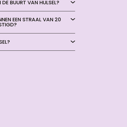
N DE BUURT VAN HULSEL?
INNEN EEN STRAAL VAN 20
STIGD?
SEL?