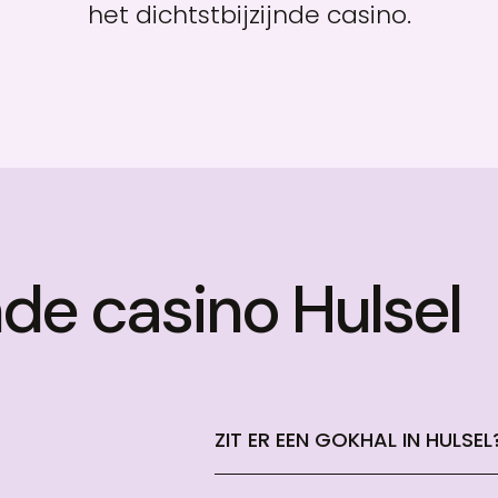
het dichtstbijzijnde casino.
nde casino Hulsel
ZIT ER EEN GOKHAL IN HULSEL