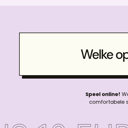
Welke opt
Speel online!
Wa
comfortabele st