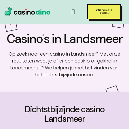
€10 GRATIS
PROVINCIE OVERZICHT
TEGOED
Casino's in Landsmeer
Op zoek naar een casino in Landsmeer? Met onze
resultaten weet je of er een casino of gokhal in
Landsmeer zit? We helpen je met het vinden van
het dichtstbijzijnde casino.
Dichtstbijzijnde casino
Landsmeer