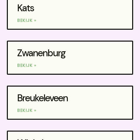
Kats
BEKIJK »
Zwanenburg
BEKIJK »
Breukeleveen
BEKIJK »