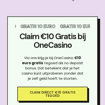
0 EURO
GRATIS 10 EURO
GRATIS 10 EURO
GRA
Claim €10 Gratis bij
OneCasino
Via ons krijg je bij OneCasino
€10
euro gratis
tegoed als no deposit
bonus. Dat betekent dat je het
casino kunt uitproberen zonder dat
je zelf geld hoeft te storten.
CLAIM DIRECT €10 GRATIS
TEGOED