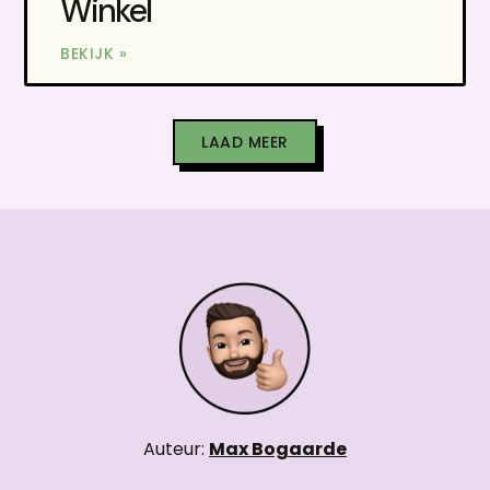
Winkel
BEKIJK »
LAAD MEER
Auteur:
Max Bogaarde