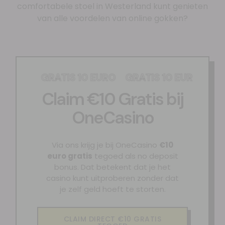
comfortabele stoel in Westerland kunt genieten
van alle voordelen van online gokken?
 EURO
GRATIS 10 EURO
GRATIS 10 EURO
GRAT
Claim €10 Gratis bij
OneCasino
Via ons krijg je bij OneCasino
€10
euro gratis
tegoed als no deposit
bonus. Dat betekent dat je het
casino kunt uitproberen zonder dat
je zelf geld hoeft te storten.
CLAIM DIRECT €10 GRATIS