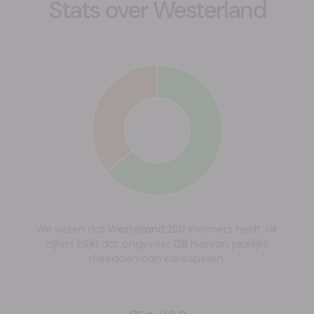
Stats over Westerland
We weten dat
Westerland
200
inwoners heeft. Uit
cijfers blijkt dat ongeveer
128
hiervan, jaarlijks
meedoen aan kansspellen.