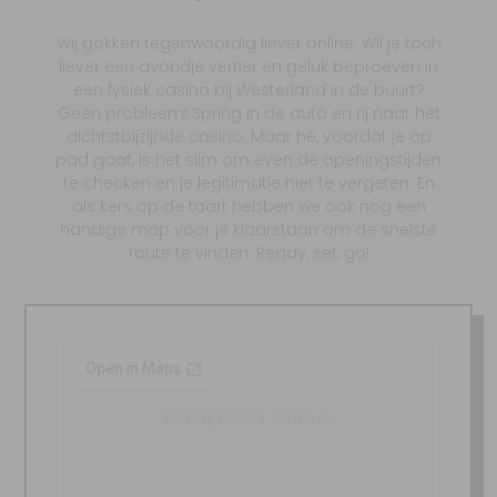
Wij gokken tegenwoordig liever online. Wil je toch
liever een avondje vertier en geluk beproeven in
een fysiek casino bij Westerland in de buurt?
Geen probleem! Spring in de auto en rij naar het
dichtstbijzijnde casino. Maar hé, voordat je op
pad gaat, is het slim om even de openingstijden
te checken en je legitimatie niet te vergeten. En
als kers op de taart hebben we ook nog een
handige map voor je klaarstaan om de snelste
route te vinden. Ready, set, go!
NO DEPOSIT BONUS
Claim €10