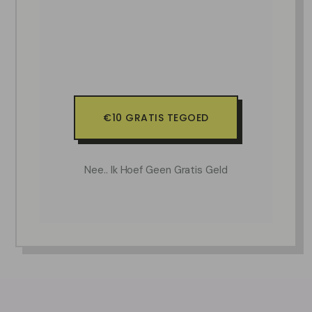
Gratis Bij
OneCasino
€10 GRATIS TEGOED
Nee.. Ik Hoef Geen Gratis Geld