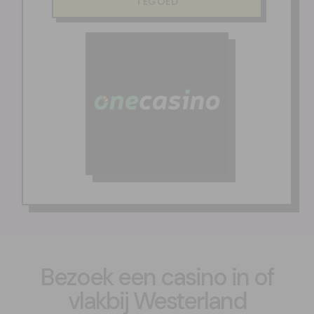
TEGOED
Bezoek een casino in of
vlakbij Westerland