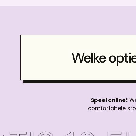
Welke optie
Speel online!
Wa
comfortabele stoe