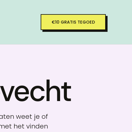
€10 GRATIS TEGOED
evecht
aten weet je of
 met het vinden