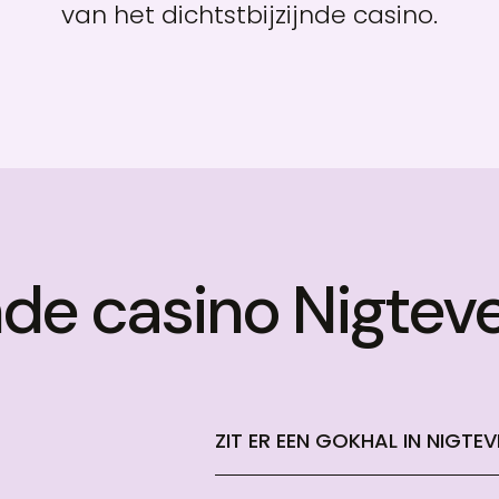
van het dichtstbijzijnde casino.
jnde casino Nigtev
ZIT ER EEN GOKHAL IN NIGTE