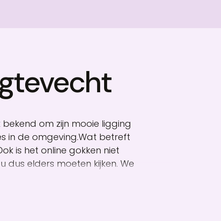
igtevecht
jk bekend om zijn mooie ligging
tes in de omgeving.Wat betreft
ok is het online gokken niet
u dus elders moeten kijken. We
en in legale en betrouwbare