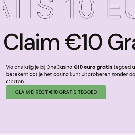
S 10 EUR
Claim €10 Gr
Via ons krijg je bij OneCasino
€10 euro gratis
tegoed al
betekent dat je het casino kunt uitproberen zonder dat 
storten.
CLAIM DIRECT €10 GRATIS TEGOED