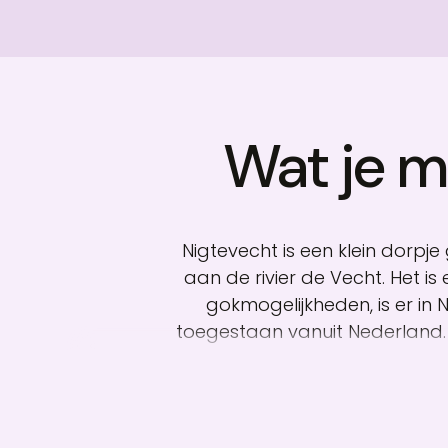
Wat je m
Nigtevecht is een klein dorpje
aan de rivier de Vecht. Het i
gokmogelijkheden, is er in 
toegestaan vanuit Nederland. 
raden u echter aan om vera