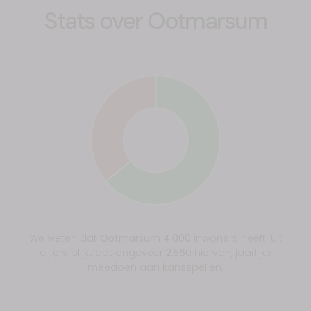
Stats over Ootmarsum
We weten dat
Ootmarsum
4.000
inwoners heeft. Uit
cijfers blijkt dat ongeveer
2.560
hiervan, jaarlijks
meedoen aan kansspellen.