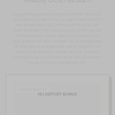
Wij gokken tegenwoordig liever online. Wil je toch
liever een avondje vertier en geluk beproeven in
een fysiek casino bij Ootmarsum in de buurt?
Geen probleem! Spring in de auto en rij naar het
dichtstbijzijnde casino. Maar hé, voordat je op
pad gaat, is het slim om even de openingstijden
te checken en je legitimatie niet te vergeten. En
als kers op de taart hebben we ook nog een
handige map voor je klaarstaan om de snelste
route te vinden. Ready, set, go!
NO DEPOSIT BONUS
Claim €10