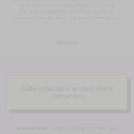
geschiedenis en culturele erfgoed. Er zijn veel
bezienswaardigheden zoals de St. Simon en
Judaskerk, het openluchtmuseum Ootmarsum en
de historische stadskern. Ook zijn er veel gezellige
winkeltjes, galerijen en restaurants waar je kunt
genieten van lokale specialiteiten.Hoewel
Lees meer
Ootmarsum een bruisende bestemming is, zijn er
geen gokmogelijkheden in het dorp. Voor
degenen die van gokken houden, zijn er echter wel
mogelijkheden in nabijgelegen steden zoals
Enschede en Hengelo. Hier kun je terecht in
verschillende casino’s en speelhallen om je geluk
te beproeven bij bijvoorbeeld roulette, blackjack of
gokkasten. Maar in Ootmarsum zelf kun je vooral
Welke opties zijn er om te gokken in
genieten van de natuur, cultuur en geschiedenis.
Ootmarsum
Speel online!
Waarom zou je nog naar een