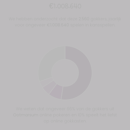
€1.008.640
We hebben onderzocht dat deze
2.560
gokkers, jaarlijk
voor ongeveer
€1.008.640
spelen in kansspellen.
We weten dat ongeveer 66% van de gokkers uit
Ootmarsum
online pokeren en 10% speelt het liefst
op online gokkasten.