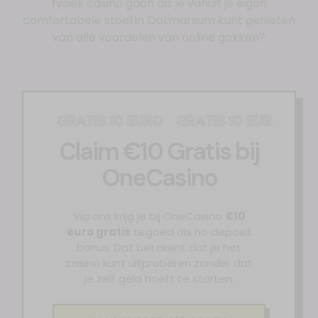
fysiek casino gaan als je vanuit je eigen
comfortabele stoel in Ootmarsum kunt genieten
van alle voordelen van online gokken?
 EURO
GRATIS 10 EURO
GRATIS 10 EURO
GRAT
Claim €10 Gratis bij
OneCasino
Via ons krijg je bij OneCasino
€10
euro gratis
tegoed als no deposit
bonus. Dat betekent dat je het
casino kunt uitproberen zonder dat
je zelf geld hoeft te storten.