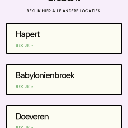
BEKIJK HIER ALLE ANDERE LOCATIES
Hapert
BEKIJK »
Babylonienbroek
BEKIJK »
Doeveren
BEKIJK »