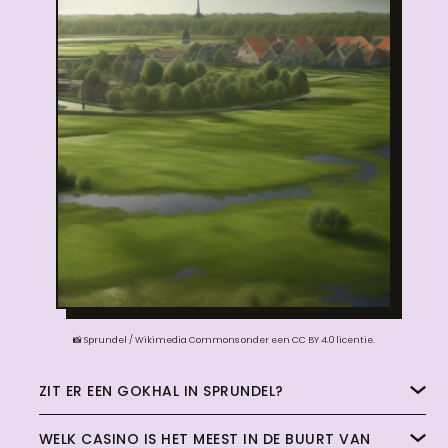
📸 Sprundel /
Wikimedia Commons
onder een
CC BY 4.0
licentie.
ZIT ER EEN GOKHAL IN SPRUNDEL?
WELK CASINO IS HET MEEST IN DE BUURT VAN