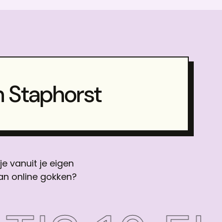
n Staphorst
e vanuit je eigen
an online gokken?