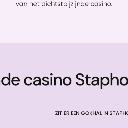
van het dichtstbijzijnde casino.
jnde casino Stapho
ZIT ER EEN GOKHAL IN STAP