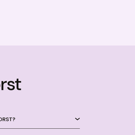
rst
HORST?