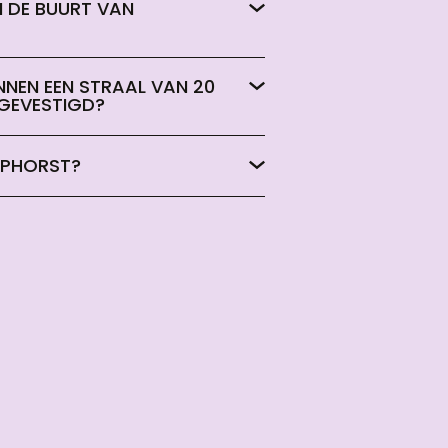
N DE BUURT VAN
INNEN EEN STRAAL VAN 20
GEVESTIGD?
APHORST?