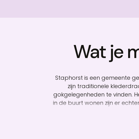
Wat je 
Staphorst is een gemeente ge
zijn traditionele klederdr
gokgelegenheden te vinden. Het
in de buurt wonen zijn er ech
Meppel en Hoogeveen. Hier z