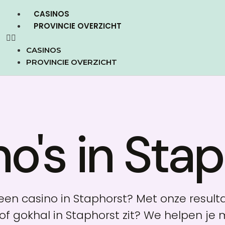
CASINOS
PROVINCIE OVERZICHT
CASINOS
PROVINCIE OVERZICHT
o's in Sta
een casino in Staphorst? Met onze resulta
of gokhal in Staphorst zit? We helpen je