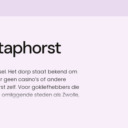
taphorst
sel. Het dorp staat bekend om
 er geen casino’s of andere
t zelf. Voor gokliefhebbers die
 omliggende steden als Zwolle,
en waar men kan genieten van
.