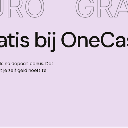
O
GRATI
atis bij OneCa
s no deposit bonus. Dat
je zelf geld hoeft te