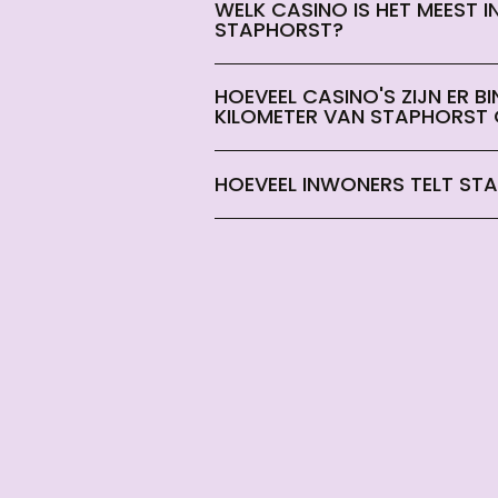
WELK CASINO IS HET MEEST I
STAPHORST?
HOEVEEL CASINO'S ZIJN ER B
KILOMETER VAN STAPHORST 
HOEVEEL INWONERS TELT ST