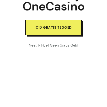
OneCasino
€10 GRATIS TEGOED
Nee.. Ik Hoef Geen Gratis Geld
Stats over Twello