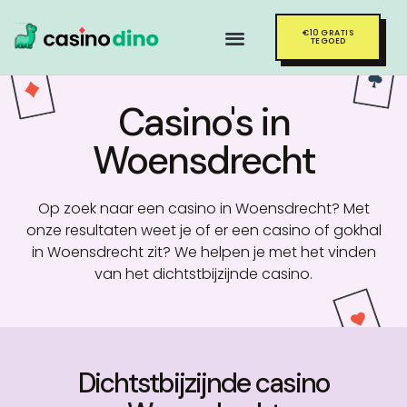
€10 GRATIS
PROVINCIE OVERZICHT
TEGOED
Casino's in
Woensdrecht
Op zoek naar een casino in Woensdrecht? Met
onze resultaten weet je of er een casino of gokhal
in Woensdrecht zit? We helpen je met het vinden
van het dichtstbijzijnde casino.
Dichtstbijzijnde casino