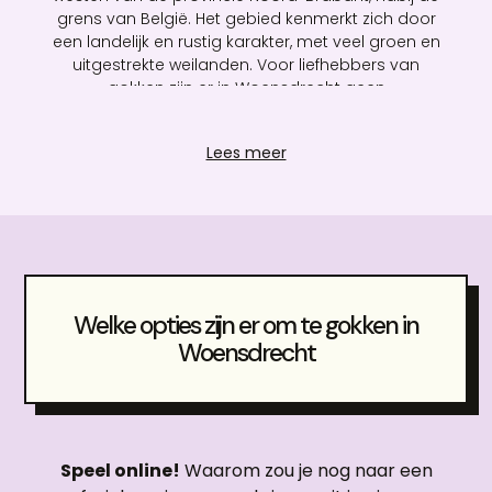
grens van België. Het gebied kenmerkt zich door
een landelijk en rustig karakter, met veel groen en
uitgestrekte weilanden. Voor liefhebbers van
gokken zijn er in Woensdrecht geen
mogelijkheden, aangezien er geen casino’s of
speelhallen zijn gevestigd. Wel zijn er in de directe
Lees meer
omgeving van Woensdrecht enkele casino’s te
vinden, zoals Holland Casino Breda en Jack’s
Casino Roosendaal. Het is echter belangrijk om te
benadrukken dat gokken alleen is toegestaan
voor personen boven de 18 jaar en dat
verantwoord spelen hoog in het vaandel staat bij
deze casino’s.
Welke opties zijn er om te gokken in
Woensdrecht
Speel online!
Waarom zou je nog naar een