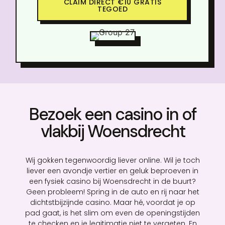
CLAIM DIRECT €10 GRATIS
TEGOED
Bezoek een casino in of
vlakbij Woensdrecht
Wij gokken tegenwoordig liever online. Wil je toch
liever een avondje vertier en geluk beproeven in
een fysiek casino bij Woensdrecht in de buurt?
Geen probleem! Spring in de auto en rij naar het
dichtstbijzijnde casino. Maar hé, voordat je op
pad gaat, is het slim om even de openingstijden
te checken en je legitimatie niet te vergeten. En