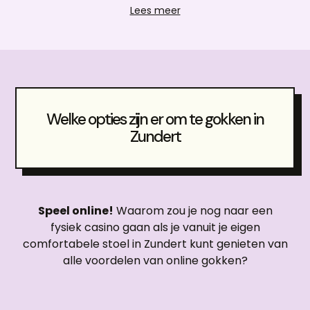
Lees meer
speelhallen in het dorp te vinden zijn. Ook zijn er
geen gokautomaten aanwezig in de lokale
horecagelegenheden. Het is wel mogelijk om
online te gokken vanuit Zundert, mits je 18 jaar of
ouder bent en je je houdt aan de geldende wet-
en regelgeving. Er zijn verschillende online casino’s
en bookmakers waar je terecht kunt voor het
plaatsen van een gokje. Let er wel op dat gokken
Welke opties zijn er om te gokken in
verslavend kan zijn en speel altijd verantwoord.
Zundert
Speel online!
Waarom zou je nog naar een
fysiek casino gaan als je vanuit je eigen
comfortabele stoel in Zundert kunt genieten van
alle voordelen van online gokken?