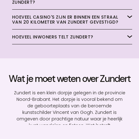
ZUNDERT?
HOEVEEL CASINO'S ZIJN ER BINNEN EEN STRAAL
VAN 20 KILOMETER VAN ZUNDERT GEVESTIGD?
HOEVEEL INWONERS TELT ZUNDERT?
Wat je moet weten over Zundert
Zundert is een klein dorpje gelegen in de provincie
Noord-Brabant. Het dorpje is vooral bekend om
de geboorteplaats van de beroemde
kunstschilder Vincent van Gogh. Zundert is
omgeven door prachtige natuur waar je heerlijk
kunt wandelen en fietsen. Wat betreft
gokmogelijkheden in Zundert moeten we helaas
melden dat er geen fysieke casino’s of