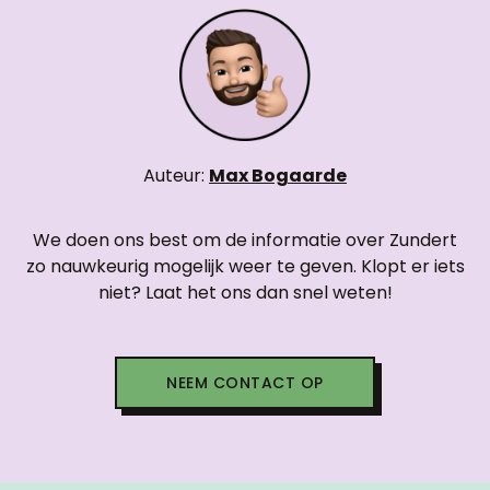
Auteur:
Max Bogaarde
We doen ons best om de informatie over Zundert
zo nauwkeurig mogelijk weer te geven. Klopt er iets
niet? Laat het ons dan snel weten!
NEEM CONTACT OP