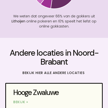
We weten dat ongeveer 66% van de gokkers uit
Lithoijen
online pokeren en 10% speelt het liefst op
online gokkasten.
Andere locaties in Noord-
Brabant
BEKIJK HIER ALLE ANDERE LOCATIES
Hooge Zwaluwe
BEKIJK »